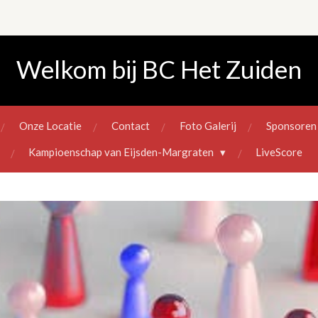
Welkom bij BC Het Zuiden
Onze Locatie
Contact
Foto Galerij
Sponsoren
Kampioenschap van Eijsden-Margraten
LiveScore